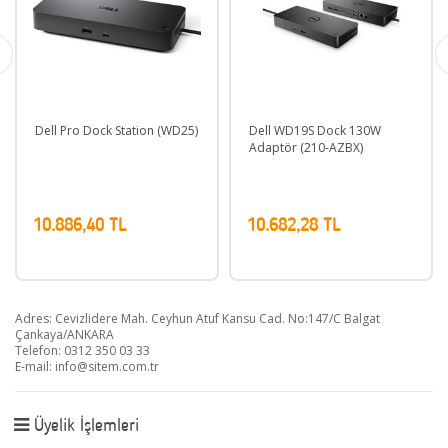
 Pro Dock Station (WD25)
Dell WD19S Dock 130W
Dell Pro
Adaptör (210-AZBX)
886,40 TL
10.682,28 TL
10.886
Adres: Cevizlidere Mah. Ceyhun Atuf Kansu Cad. No:147/C Balgat
Çankaya/ANKARA
Telefon: 0312 350 03 33
E-mail:
info@sitem.com.tr
Üyelik İşlemleri