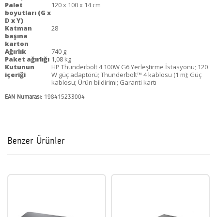
Palet
120 x 100 x 14 cm
boyutları (G x
D x Y)
Katman
28
başına
karton
Ağırlık
740 g
Paket ağırlığı
1,08 kg
Kutunun
HP Thunderbolt 4 100W G6 Yerleştirme İstasyonu; 120
içeriği
W güç adaptörü; Thunderbolt™ 4 kablosu (1 m); Güç
kablosu; Ürün bildirimi; Garanti kartı
EAN Numarası:
198415233004
Benzer Ürünler