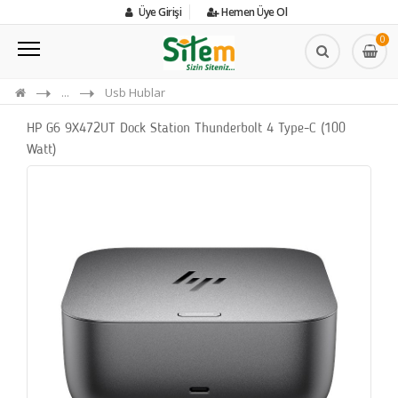
Üye Girişi
Hemen Üye Ol
0
...
Usb Hublar
HP G6 9X472UT Dock Station Thunderbolt 4 Type-C (100
Watt)