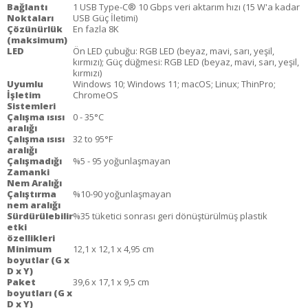
Bağlantı
1 USB Type-C® 10 Gbps veri aktarım hızı (15 W'a kadar
Noktaları
USB Güç İletimi)
Çözünürlük
En fazla 8K
(maksimum)
LED
Ön LED çubuğu: RGB LED (beyaz, mavi, sarı, yeşil,
kırmızı); Güç düğmesi: RGB LED (beyaz, mavi, sarı, yeşil,
kırmızı)
Uyumlu
Windows 10; Windows 11; macOS; Linux; ThinPro;
İşletim
ChromeOS
Sistemleri
Çalışma ısısı
0 - 35°C
aralığı
Çalışma ısısı
32 to 95°F
aralığı
Çalışmadığı
%5 - 95 yoğunlaşmayan
Zamanki
Nem Aralığı
Çalıştırma
%10-90 yoğunlaşmayan
nem aralığı
Sürdürülebilir
%35 tüketici sonrası geri dönüştürülmüş plastik
etki
özellikleri
Minimum
12,1 x 12,1 x 4,95 cm
boyutlar (G x
D x Y)
Paket
39,6 x 17,1 x 9,5 cm
boyutları (G x
D x Y)