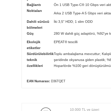
Bağlantı
Ön 1 USB Type-C® 10 Gbps veri aktar
Noktaları
Arka 2 USB Type-A 5 Gbps veri aktarı
Dahili sürücü
İki 3,5" HDD; 1 slim ODD
bölmeleri
Güç
280 W dahili güç adaptörü, %92'ye ka
Ekolojik
EPEAT® tescilli
etiketler
Sürdürülebilirlik
Toplu ambalajlama mevcuttur; Kalıpla
teknik
şeridinde okyanusa giden plastik; %6
özellikleri
Hoparlörde %100 geri dönüştürülmüş
EAN Numarası:
D36TQET
10.000 TL ve üzeri