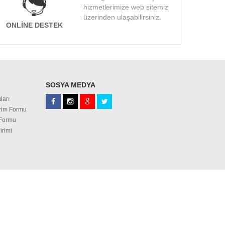
hizmetlerimize web sitemiz
üzerinden ulaşabilirsiniz.
ONLINE DESTEK
SOSYA MEDYA
ları
irim Formu
 Formu
irimi
NGSTON
CORSAIR
SI Notebook
TOSHIBA Notebook
p Telefonları