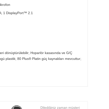
ikrofon
-A; 1 DisplayPort™ 2.1
eri dönüştürülebilir; Hoparlör kasasında ve G/Ç
ngü plastik; 80 Plus® Platin güç kaynakları mevcuttur;
Dilediğiniz zaman müşteri