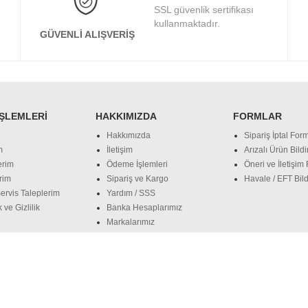
SSL güvenlik sertifikası
kullanmaktadır.
GÜVENLI ALIŞVERIŞ
İŞLEMLERI
HAKKIMIZDA
FORMLAR
Hakkımızda
Sipariş İptal Form
m
İletişim
Arızalı Ürün Bild
erim
Ödeme İşlemleri
Öneri ve İletişim
rim
Sipariş ve Kargo
Havale / EFT Bild
ervis Taleplerim
Yardım / SSS
 ve Gizlilik
Banka Hesaplarımız
Markalarımız
Apple
Samsung
MSI
Hp
Intel
Amd
WESTERN DIGITAL
KI
US Notebook
DELL Notebook
HP Noteboook
LENOVO Notebook
M
lefonları
Lenovo Cep Telefonları
Samsung Cep Telefonları
XIAOMI Ce