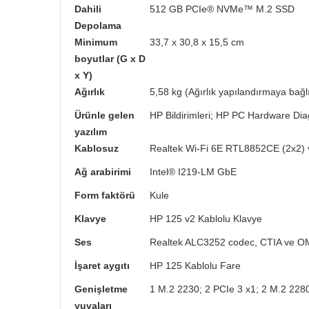
Dahili
512 GB PCIe® NVMe™ M.2 SSD
Depolama
Minimum
33,7 x 30,8 x 15,5 cm
boyutlar (G x D
x Y)
Ağırlık
5,58 kg (Ağırlık yapılandırmaya bağlı
Ürünle gelen
HP Bildirimleri; HP PC Hardware D
yazılım
Kablosuz
Realtek Wi-Fi 6E RTL8852CE (2x2) v
Ağ arabirimi
Intel® I219-LM GbE
Form faktörü
Kule
Klavye
HP 125 v2 Kablolu Klavye
Ses
Realtek ALC3252 codec, CTIA ve OMTP
İşaret aygıtı
HP 125 Kablolu Fare
Genişletme
1 M.2 2230; 2 PCIe 3 x1; 2 M.2 228
yuvaları