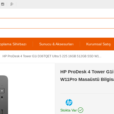
oplama Sihirbazı
Sunucu & Aksesurları
Kurumsal Satış
HP ProDesk 4 Tower G1i D36TQET Ultra 5 225 16GB 512GB SSD W1...
HP ProDesk 4 Tower G1i
W11Pro Masaüstü Bilgis
Stokta Var