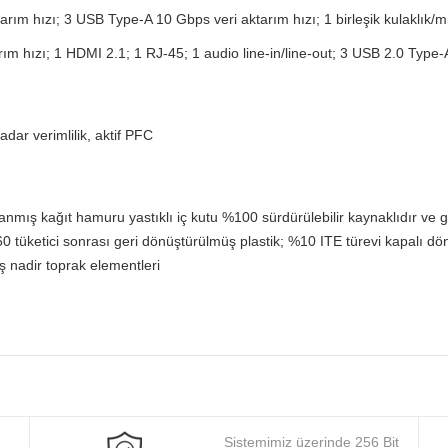
ım hızı; 3 USB Type-A 10 Gbps veri aktarım hızı; 1 birleşik kulaklık/m
m hızı; 1 HDMI 2.1; 1 RJ-45; 1 audio line-in/line-out; 3 USB 2.0 Type
dar verimlilik, aktif PFC
nmış kağıt hamuru yastıklı iç kutu %100 sürdürülebilir kaynaklıdır ve g
0 tüketici sonrası geri dönüştürülmüş plastik; %10 ITE türevi kapalı dö
 nadir toprak elementleri
Sistemimiz üzerinde 256 Bit