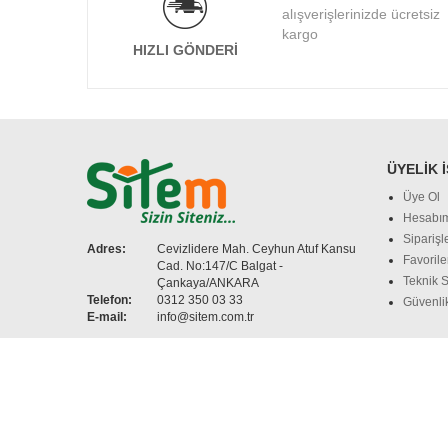
alışverişlerinizde ücretsiz
kargo
HIZLI GÖNDERI
ÜYELIK 
Üye Ol
Hesabı
Siparişl
Adres:
Cevizlidere Mah. Ceyhun Atuf Kansu
Favorile
Cad. No:147/C Balgat -
Teknik S
Çankaya/ANKARA
Telefon:
0312 350 03 33
Güvenlik
E-mail:
info@sitem.com.tr
ÖNE ÇIKAN MARKALAR:
Asus
Dell
Toshiba
Lenovo
NOTEBOOKLAR:
ACER Notebook
APPLE Notebook
AS
CEP TELEFONLARI:
Apple Cep Telefonları
HUAWEI Cep Te