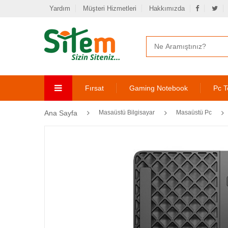
Yardım
Müşteri Hizmetleri
Hakkımızda
Fırsat
Gaming Notebook
Pc T
Ana Sayfa
Masaüstü Bilgisayar
Masaüstü Pc