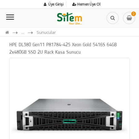
Üye Girişi
Hemen Üye Ol
0
...
Sunucular
HPE DL380 Gen11 P81784-425 Xeon Gold 5416S 64GB
2x480GB SSD 2U Rack Kasa Sunucu