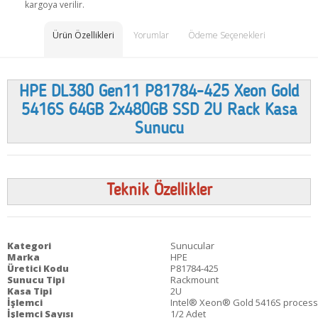
kargoya verilir.
Ürün Özellikleri
Yorumlar
Ödeme Seçenekleri
HPE DL380 Gen11 P81784-425 Xeon Gold
5416S 64GB 2x480GB SSD 2U Rack Kasa
Sunucu
Teknik Özellikler
Kategori
Sunucular
Marka
HPE
Üretici Kodu
P81784-425
Sunucu Tipi
Rackmount
Kasa Tipi
2U
İşlemci
Intel® Xeon® Gold 5416S processo
İşlemci Sayısı
1/2 Adet