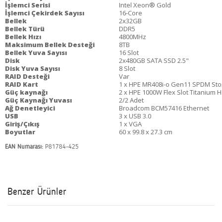
İşlemci Serisi
Intel Xeon® Gold
İşlemci Çekirdek Sayısı
16-Core
Bellek
2x32GB
Bellek Türü
DDR5
Bellek Hızı
4800MHz
Maksimum Bellek Desteği
8TB
Bellek Yuva Sayısı
16 Slot
Disk
2x480GB SATA SSD 2.5"
Disk Yuva Sayısı
8 Slot
RAID Desteği
Var
RAID Kart
1 x HPE MR408i-o Gen11 SPDM Stor
Güç kaynağı
2 x HPE 1000W Flex Slot Titanium H
Güç Kaynağı Yuvası
2/2 Adet
Ağ Denetleyici
Broadcom BCM57416 Ethernet
USB
3 x USB 3.0
Giriş/Çıkış
1 x VGA
Boyutlar
60 x 99.8 x 27.3 cm
EAN Numarası:
P81784-425
Benzer Ürünler