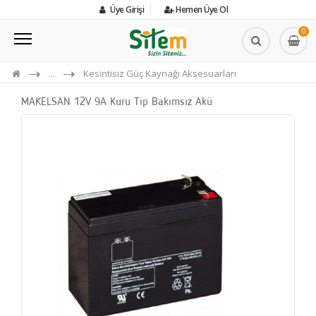
Üye Girişi
Hemen Üye Ol
0
...
Kesintisiz Güç Kaynağı Aksesuarları
MAKELSAN 12V 9A Kuru Tip Bakımsız Akü