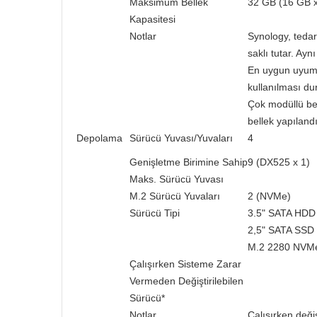
Maksimum Bellek
32 GB (16 GB x
Kapasitesi
Notlar
Synology, tedar
saklı tutar. Ayn
En uygun uyumlu
kullanılması d
Çok modüllü bel
bellek yapıland
Depolama
Sürücü Yuvası/Yuvaları
4
Genişletme Birimine Sahip
9 (DX525 x 1)
Maks. Sürücü Yuvası
M.2 Sürücü Yuvaları
2 (NVMe)
Sürücü Tipi
3.5" SATA HDD
2,5" SATA SSD
M.2 2280 NVM
Çalışırken Sisteme Zarar
Vermeden Değiştirilebilen
Sürücü*
Notlar
Çalışırken deği