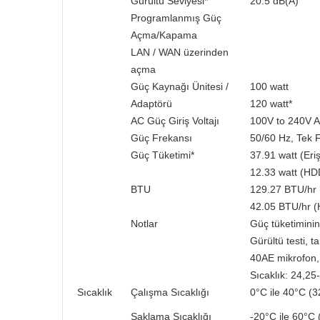
Gürültü Seviyesi*
20.5 dB(A)
Programlanmış Güç
Açma/Kapama
LAN / WAN üzerinden
açma
Güç Kaynağı Ünitesi /
100 watt
Adaptörü
120 watt*
AC Güç Giriş Voltajı
100V to 240V 
Güç Frekansı
50/60 Hz, Tek 
Güç Tüketimi*
37.91 watt (Eri
12.33 watt (H
BTU
129.27 BTU/hr 
42.05 BTU/hr 
Notlar
Güç tüketiminin
Gürültü testi, 
40AE mikrofon, 
Sıcaklık: 24,2
Sıcaklık
Çalışma Sıcaklığı
0°C ile 40°C (3
Saklama Sıcaklığı
-20°C ile 60°C 