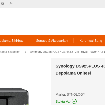
oplama Sihirbazı
Sunucu & Aksesurları
Kurumsal Satış
olama Sistemleri
Synology DS925PLUS 4GB 4x3.5" 2.5" Yuvalı Tower NAS 
Synology DS925PLUS 4GB
Depolama Ünitesi
Marka:
SYNOLOGY
Stokta Var