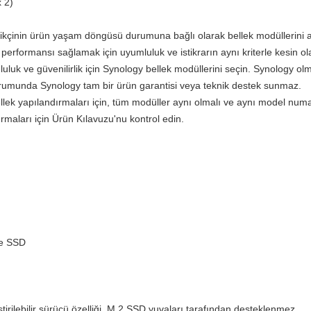
 2)
ikçinin ürün yaşam döngüsü durumuna bağlı olarak bellek modüllerini 
ı performansı sağlamak için uyumluluk ve istikrarın aynı kriterle kesin o
luk ve güvenilirlik için Synology bellek modüllerini seçin. Synology olm
urumunda Synology tam bir ürün garantisi veya teknik destek sunmaz.
lek yapılandırmaları için, tüm modüller aynı olmalı ve aynı model num
ırmaları için Ürün Kılavuzu'nu kontrol edin.
e SSD
ştirilebilir sürücü özelliği, M.2 SSD yuvaları tarafından desteklenmez.