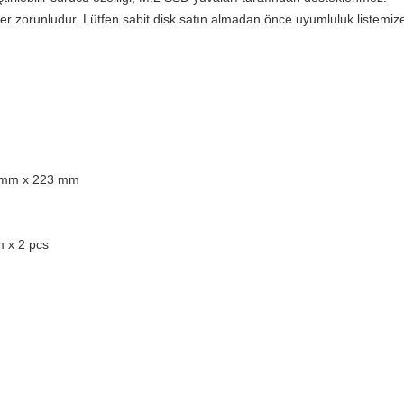
r zorunludur. Lütfen sabit disk satın almadan önce uyumluluk listemiz
 mm x 223 mm
 x 2 pcs