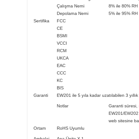
Çalışma Nemi
8% ile 80% RH
Depolama Nemi
5% ile 95% RH
Sertifika
FCC
CE
BSMI
VCCI
RCM
UKCA
EAC
CCC
KC
BIS
Garanti
EW201 ile 5 yıla kadar uzatılabilen 3 yıllı
Notlar
Garanti süresi, 
EW201/EW202 yal
web sitesine bak
Ortam
RoHS Uyumlu
Ambalaj
Ana Ünite X 1