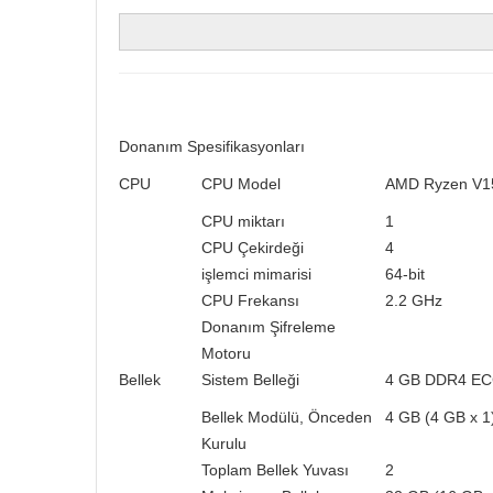
Donanım Spesifikasyonları
CPU
CPU Model
AMD Ryzen V1
CPU miktarı
1
CPU Çekirdeği
4
işlemci mimarisi
64-bit
CPU Frekansı
2.2 GHz
Donanım Şifreleme
Motoru
Bellek
Sistem Belleği
4 GB DDR4 E
Bellek Modülü, Önceden
4 GB (4 GB x 1
Kurulu
Toplam Bellek Yuvası
2