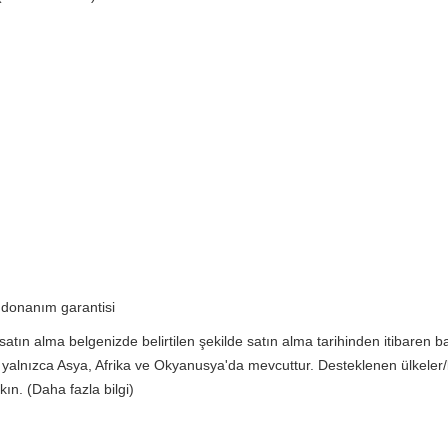
k donanım garantisi
satın alma belgenizde belirtilen şekilde satın alma tarihinden itibaren b
nızca Asya, Afrika ve Okyanusya'da mevcuttur. Desteklenen ülkeler/bölg
ın. (Daha fazla bilgi)