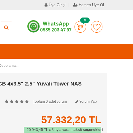
Üye Girişi
Hemen Üye Ol
0
Depolama...
 4x3.5" 2.5" Yuvalı Tower NAS
Toplam 0 adet yorum
Yorum Yap
57.332,20 TL
20.943,45 TL x 3 ay’a varan
taksit seçenekleri