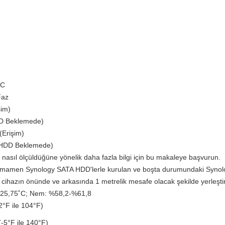
AC
Faz
şim)
DD Beklemede)
(Erişim)
(HDD Beklemede)
 nasıl ölçüldüğüne yönelik daha fazla bilgi için bu makaleye başvurun.
tamamen Synology SATA HDD'lerle kurulan ve boşta durumundaki Synology 
cihazın önünde ve arkasında 1 metrelik mesafe olacak şekilde yerleştiri
5-25,75˚C; Nem: %58,2-%61,8
2°F ile 104°F)
(-5°F ile 140°F)