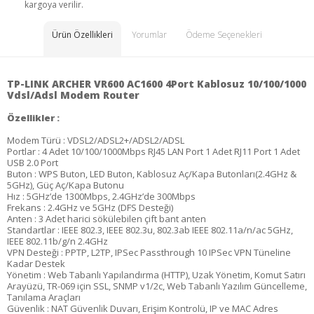
kargoya verilir.
Ürün Özellikleri
Yorumlar
Ödeme Seçenekleri
TP-LINK ARCHER VR600 AC1600 4Port Kablosuz 10/100/1000
Vdsl/Adsl Modem Router
Özellikler :
Modem Türü : VDSL2/ADSL2+/ADSL2/ADSL
Portlar : 4 Adet 10/100/1000Mbps RJ45 LAN Port 1 Adet RJ11 Port 1 Adet
USB 2.0 Port
Buton : WPS Buton, LED Buton, Kablosuz Aç/Kapa Butonları(2.4GHz &
5GHz), Güç Aç/Kapa Butonu
Hız : 5GHz’de 1300Mbps, 2.4GHz’de 300Mbps
Frekans : 2.4GHz ve 5GHz (DFS Desteği)
Anten : 3 Adet harici sökülebilen çift bant anten
Standartlar : IEEE 802.3, IEEE 802.3u, 802.3ab IEEE 802.11a/n/ac 5GHz,
IEEE 802.11b/g/n 2.4GHz
VPN Desteği : PPTP, L2TP, IPSec Passthrough 10 IPSec VPN Tüneline
Kadar Destek
Yönetim : Web Tabanlı Yapılandırma (HTTP), Uzak Yönetim, Komut Satırı
Arayüzü, TR-069 için SSL, SNMP v1/2c, Web Tabanlı Yazılım Güncelleme,
Tanılama Araçları
Güvenlik : NAT Güvenlik Duvarı, Erişim Kontrolü, IP ve MAC Adres