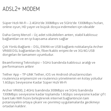
ADSL2+ MODEM
Süper Hızlı Wi-Fi – 2.4GHz’de 300Mbps ve 5GHz’de 1300Mbps hızları,
online oyun, HD yayın ve büyük dosya indirmeleri için idealdir
Daha Geniş Menzil – Üç adet sökülebilen anten, stabil kablosuz
bağlantıları ve en iyi kapsama alanını sağlar
Çok Yönlü Bağlantı – DSL, EWAN ve USB bağlantı noktalarıyla Archer
VR600 DSL bağlantıları ile, fiber/kablo erişimi ile ve 3G/4G USB
dongeları ile tamamen uyumludur.
Beamforming Teknolojisi – 5GHz bandında kablosuz aralığı ve
performansını arttırır
Tether App – TP-LINK Tether, iOS ve Android cihazlarınızdan
routerınıza erişmenizin ve routerınızı yönetmenin en kolay yoludur
1.6Gbps Seviyesine Kadar Süper Hızlı Wi-Fi
Archer VR600, 2.4GHz bandında 300Mbps ve 5GHz bandında
1300Mbps seviyesine kadar toplamda 1.6Gbps seviyesine kadar çif t
bant taki WiFi hızını birleştirerek internet bağlantınızın tam
potansiyelini ortaya çıkarır ve çevrimiçi uygulamalarda gecikmeyi
ortadan kaldırır.