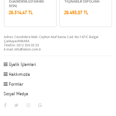
BK-
TAŞINABİLİR DEPOLAMA
26.493,07 TL
24.642,13 TL
Adres: Cevizlidere Mah. Ceyhun Atuf Kansu Cad. No:147/C Balgat
Çankaya/ANKARA
Telefon: 0312 350 03 33
E-mail:
info@sitem.com.tr
Üyelik İşlemleri
Hakkımızda
Formlar
Sosyal Medya