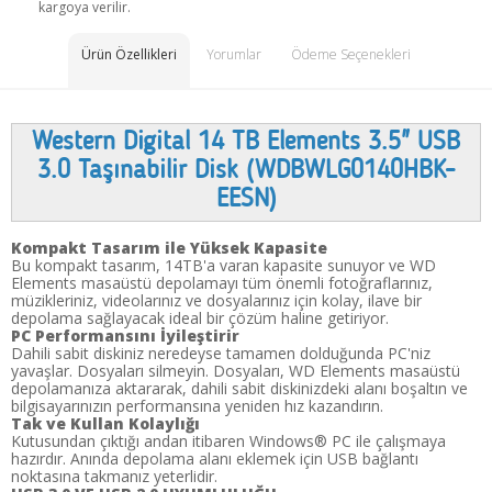
kargoya verilir.
Ürün Özellikleri
Yorumlar
Ödeme Seçenekleri
Western Digital 14 TB Elements 3.5" USB
3.0 Taşınabilir Disk (WDBWLG0140HBK-
EESN)
Kompakt Tasarım ile Yüksek Kapasite
Bu kompakt tasarım, 14TB'a varan kapasite sunuyor ve WD
Elements masaüstü depolamayı tüm önemli fotoğraflarınız,
müzikleriniz, videolarınız ve dosyalarınız için kolay, ilave bir
depolama sağlayacak ideal bir çözüm haline getiriyor.
PC Performansını İyileştirir
Dahili sabit diskiniz neredeyse tamamen dolduğunda PC'niz
yavaşlar. Dosyaları silmeyin. Dosyaları, WD Elements masaüstü
depolamanıza aktararak, dahili sabit diskinizdeki alanı boşaltın ve
bilgisayarınızın performansına yeniden hız kazandırın.
Tak ve Kullan Kolaylığı
Kutusundan çıktığı andan itibaren Windows® PC ile çalışmaya
hazırdır. Anında depolama alanı eklemek için USB bağlantı
noktasına takmanız yeterlidir.