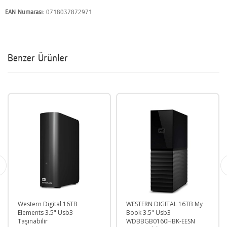
EAN Numarası:
0718037872971
Benzer Ürünler
WESTERN DIGITAL 16TB My
SanDisk SDSSDE61-2T00-
Book 3.5" Usb3
G25M Extreme 2TB USB 3
WDBBGB0160HBK-EESN
Gen 2 Taşınabilir SSD Dis