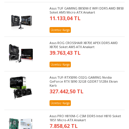
Asus TUF GAMING B850M-E WIFI DDR5 AMD B850
Soket AM5 Micro-ATX Anakart
11.133,04 TL
Ücretsiz Kargo
Asus ROG CROSSHAIR X870E APEX DDR5 AMD
X870E Soket AM5 ATX Anakart
39.763,43 TL
Ücretsiz Kargo
Asus TUF-RTX5090-O32G-GAMING Nvidia
GeForce RTX 5090 32GB GDDR7 512Bit Ekran
Kartı
327.442,50 TL
Ücretsiz Kargo
Asus PRO H810M-C-CSM DDR5 Intel H810 Soket
1851 Micro-ATX Anakart
7.858,62 TL