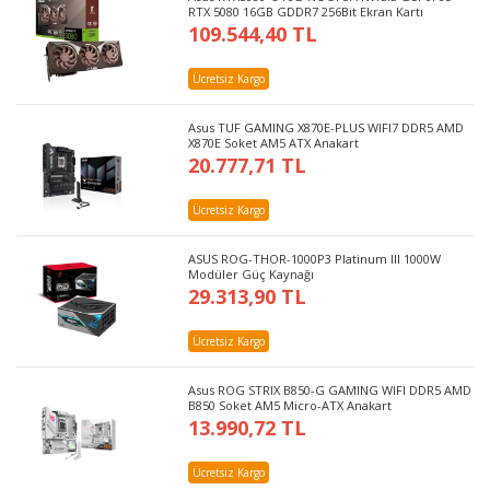
RTX 5080 16GB GDDR7 256Bit Ekran Kartı
109.544,40 TL
Ücretsiz Kargo
Asus TUF GAMING X870E-PLUS WIFI7 DDR5 AMD
X870E Soket AM5 ATX Anakart
20.777,71 TL
Ücretsiz Kargo
ASUS ROG-THOR-1000P3 Platinum III 1000W
Modüler Güç Kaynağı
29.313,90 TL
Ücretsiz Kargo
Asus ROG STRIX B850-G GAMING WIFI DDR5 AMD
B850 Soket AM5 Micro-ATX Anakart
13.990,72 TL
Ücretsiz Kargo