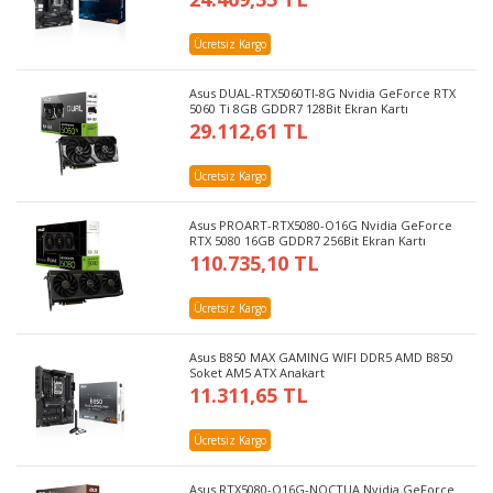
Ücretsiz Kargo
Asus DUAL-RTX5060TI-8G Nvidia GeForce RTX
5060 Ti 8GB GDDR7 128Bit Ekran Kartı
29.112,61 TL
Ücretsiz Kargo
Asus PROART-RTX5080-O16G Nvidia GeForce
RTX 5080 16GB GDDR7 256Bit Ekran Kartı
110.735,10 TL
Ücretsiz Kargo
Asus B850 MAX GAMING WIFI DDR5 AMD B850
Soket AM5 ATX Anakart
11.311,65 TL
Ücretsiz Kargo
Asus RTX5080-O16G-NOCTUA Nvidia GeForce