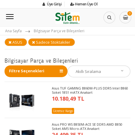
Üye Girişi
Hemen Üye Ol
0
Ana Sayfa
Bilgisayar Parça ve Bileşenleri
ASUS
Sadece Stoktakiler
Bilgisayar Parça ve Bileşenleri
Filtre Seçenekleri
Asus TUF GAMING B860M-PLUS DDR5 Intel B860
Soket 1851 mATX Anakart
10.180,49 TL
Ücretsiz Kargo
Asus PRO WS B850M-ACE SE DDR5 AMD B850
Soket AM5 Micro-ATX Anakart
24.409,35 TL