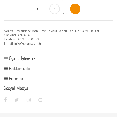
1
6
...
Adres: Cevizlidere Mah. Ceyhun Atuf Kansu Cad. No:147/C Balgat
Çankaya/ANKARA
Telefon: 0312 350 03 33
E-mail:
info@sitem.com.tr
Üyelik İşlemleri
Hakkımızda
Formlar
Sosyal Medya