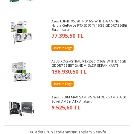
Asus TUF-RTX5070TI-O16G-WHITE-GAMING
Nvidia GeForce RTX 5070 Ti 16GB GDDR7 256Bit
Ekran Kartı
77.395,50 TL
Ücretsiz Kargo
ASUS ROG-ASTRAL-RTX5080-O16G-WHITE 16GB
GDDR7 256BIT 2xHDMI 3xDP EKRAN KARTI
136.930,50 TL
Ücretsiz Kargo
Asus B850M MAX GAMING WIFI DDR5 AMD B850
Soket AM5 mATX Anakart
9.525,60 TL
106 adet ürün listelenmiştir. Toplam 6 sayfa