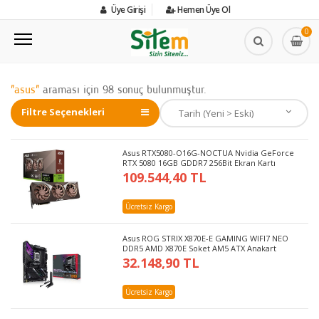
Üye Girişi
Hemen Üye Ol
0
"asus"
araması için 98 sonuç bulunmuştur.
Filtre Seçenekleri
Asus RTX5080-O16G-NOCTUA Nvidia GeForce
RTX 5080 16GB GDDR7 256Bit Ekran Kartı
109.544,40 TL
Ücretsiz Kargo
Asus ROG STRIX X870E-E GAMING WIFI7 NEO
DDR5 AMD X870E Soket AM5 ATX Anakart
32.148,90 TL
Ücretsiz Kargo