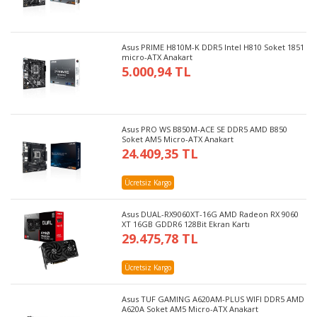
Asus PRIME H810M-K DDR5 Intel H810 Soket 1851
micro-ATX Anakart
5.000,94 TL
Asus PRO WS B850M-ACE SE DDR5 AMD B850
Soket AM5 Micro-ATX Anakart
24.409,35 TL
Ücretsiz Kargo
Asus DUAL-RX9060XT-16G AMD Radeon RX 9060
XT 16GB GDDR6 128Bit Ekran Kartı
29.475,78 TL
Ücretsiz Kargo
Asus TUF GAMING A620AM-PLUS WIFI DDR5 AMD
A620A Soket AM5 Micro-ATX Anakart