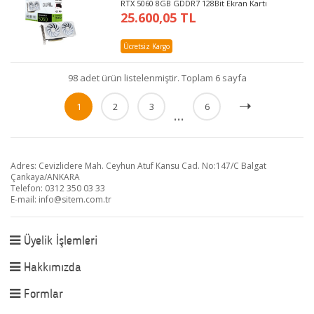
RTX 5060 8GB GDDR7 128Bit Ekran Kartı
25.600,05 TL
Ücretsiz Kargo
98 adet ürün listelenmiştir. Toplam 6 sayfa
1
2
3
6
...
Adres: Cevizlidere Mah. Ceyhun Atuf Kansu Cad. No:147/C Balgat
Çankaya/ANKARA
Telefon: 0312 350 03 33
E-mail:
info@sitem.com.tr
Üyelik İşlemleri
Hakkımızda
Formlar