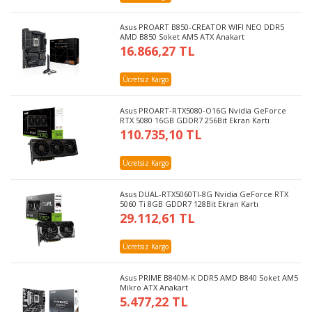
Asus PROART B850-CREATOR WIFI NEO DDR5
AMD B850 Soket AM5 ATX Anakart
16.866,27 TL
Ücretsiz Kargo
Asus PROART-RTX5080-O16G Nvidia GeForce
RTX 5080 16GB GDDR7 256Bit Ekran Kartı
110.735,10 TL
Ücretsiz Kargo
Asus DUAL-RTX5060TI-8G Nvidia GeForce RTX
5060 Ti 8GB GDDR7 128Bit Ekran Kartı
29.112,61 TL
Ücretsiz Kargo
Asus PRIME B840M-K DDR5 AMD B840 Soket AM5
Mikro ATX Anakart
5.477,22 TL