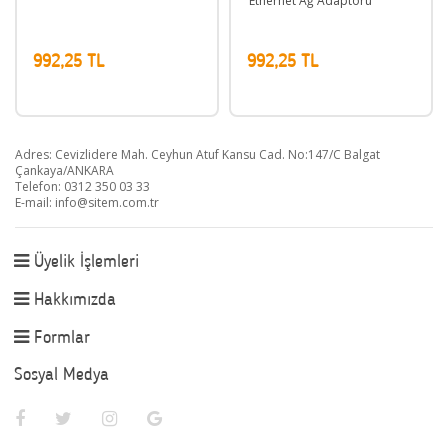
Ethernet Ağ Adaptörü
92,25 TL
992,25 TL
708,
Adres: Cevizlidere Mah. Ceyhun Atuf Kansu Cad. No:147/C Balgat
Çankaya/ANKARA
Telefon: 0312 350 03 33
E-mail:
info@sitem.com.tr
Üyelik İşlemleri
Hakkımızda
Formlar
Sosyal Medya