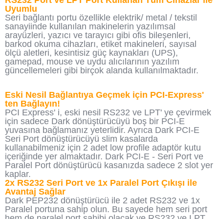
RS232 Port ve LPT Port Kullanan Tüm Cihazlar ile
Uyumlu
Seri bağlantı portu özellikle elektrik/ metal / tekstil
sanayiinde kullanılan makinelerin yazılımsal
arayüzleri, yazıcı ve tarayıcı gibi ofis bileşenleri,
barkod okuma cihazları, etiket makineleri, sayısal
ölçü aletleri, kesintisiz güç kaynakları (UPS),
gamepad, mouse ve uydu alıcılarının yazılım
güncellemeleri gibi birçok alanda kullanılmaktadır.
Eski Nesil Bağlantıya Geçmek için PCI-Express'
ten Bağlayın!
PCI Express' i, eski nesil RS232 ve LPT' ye çevirmek
için sadece Dark dönüştürücüyü boş bir PCI-E
yuvasına bağlamanız yeterlidir. Ayrıca Dark PCI-E
Seri Port dönüştürücüyü slim kasalarda
kullanabilmeniz için 2 adet low profile adaptör kutu
içeriğinde yer almaktadır. Dark PCI-E - Seri Port ve
Paralel Port dönüştürücü kasanızda sadece 2 slot yer
kaplar.
2x RS232 Seri Port ve 1x Paralel Port Çıkışı ile
Avantaj Sağlar
Dark PEP232 dönüştürücü ile 2 adet RS232 ve 1x
Paralel portuna sahip olun. Bu sayede hem seri port
hem de paralel port sahibi olacak ve RS232 ve LPT