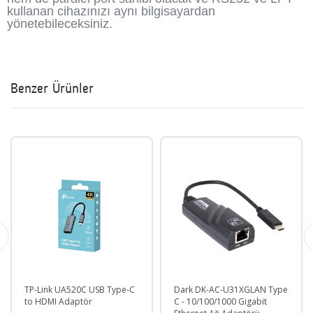
kullanan cihazınızı aynı bilgisayardan
yönetebileceksiniz.
Benzer Ürünler
P-Link UA520C USB Type-C
Dark DK-AC-U31XGLAN Type
UBIQ
o HDMI Adaptör
C - 10/100/1000 Gigabit
MODE