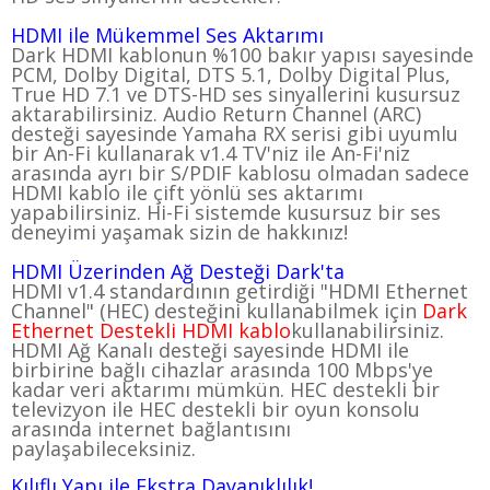
HDMI ile Mükemmel Ses Aktarımı
Dark HDMI kablonun %100 bakır yapısı sayesinde
PCM, Dolby Digital, DTS 5.1, Dolby Digital Plus,
True HD 7.1 ve DTS-HD ses sinyallerini kusursuz
aktarabilirsiniz.
Audio Return Channel (ARC)
desteği sayesinde
Yamaha RX serisi gibi uyumlu
bir An-Fi kullanarak v1.4 TV'niz ile An-Fi'niz
arasında ayrı bir
S/PDIF kablosu olmadan sadece
HDMI
kablo ile çift yönlü ses aktarımı
yapabilirsiniz. Hi-Fi sistemde kusursuz bir ses
deneyimi yaşamak sizin de hakkınız!
HDMI Üzerinden Ağ Desteği Dark'ta
HDMI v1.4 standardının getirdiği
"HDMI Ethernet
Channel" (HEC) desteğini kullanabilmek için
Dark
Ethernet Destekli HDMI kablo
kullanabilirsiniz.
HDMI Ağ Kanalı desteği
sayesinde HDMI ile
birbirine bağlı cihazlar arasında 100 Mbps'ye
kadar veri aktarımı mümkün. HEC destekli bir
televizyon ile HEC destekli bir oyun konsolu
arasında internet bağlantısını
paylaşabileceksiniz.
Kılıflı Yapı ile Ekstra Dayanıklılık!