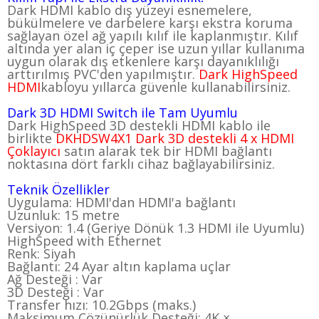
Dark HDMI kablo dış yüzeyi esnemelere,
bükülmelere ve darbelere karşı ekstra koruma
sağlayan özel ağ yapılı kılıf ile kaplanmıştır. Kılıf
altında yer alan iç çeper ise uzun yıllar kullanıma
uygun olarak dış etkenlere karşı dayanıklılığı
arttırılmış PVC'den yapılmıştır.
Dark HighSpeed
HDMI
kabloyu yıllarca güvenle kullanabilirsiniz.
Dark 3D HDMI Switch ile Tam Uyumlu
Dark HighSpeed 3D destekli HDMI kablo ile
birlikte
DKHDSW4X1 Dark 3D destekli 4 x HDMI
Çoklayıcı
satın alarak tek bir HDMI bağlantı
noktasına dört farklı cihaz bağlayabilirsiniz.
Teknik Özellikler
Uygulama:
HDMI'dan HDMI'a bağlantı
Uzunluk:
15 metre
Versiyon:
1.4 (Geriye Dönük 1.3 HDMI ile Uyumlu)
HighSpeed with Ethernet
Renk:
Siyah
Bağlantı:
24 Ayar altın kaplama uçlar
Ağ Desteği :
Var
3D Desteği :
Var
Transfer hızı:
10.2Gbps (maks.)
Maksimum Çözünürlük Desteği:
4K ×