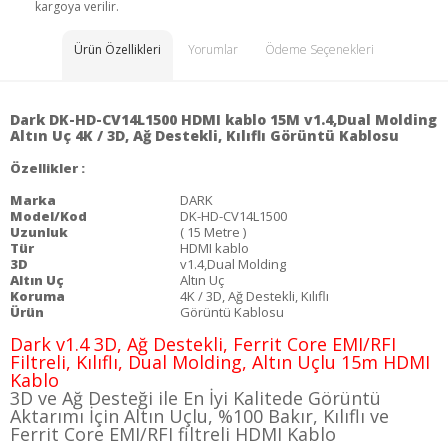
kargoya verilir.
Ürün Özellikleri
Yorumlar
Ödeme Seçenekleri
Dark DK-HD-CV14L1500 HDMI kablo 15M v1.4,Dual Molding
Altın Uç 4K / 3D, Ağ Destekli, Kılıflı Görüntü Kablosu
Özellikler :
Marka
DARK
Model/Kod
DK-HD-CV14L1500
Uzunluk
( 15 Metre )
Tür
HDMI kablo
3D
v1.4,Dual Molding
Altın Uç
Altın Uç
Koruma
4K / 3D, Ağ Destekli, Kılıflı
Ürün
Görüntü Kablosu
Dark v1.4 3D, Ağ Destekli, Ferrit Core EMI/RFI
Filtreli, Kılıflı, Dual Molding, Altın Uçlu 15m HDMI
Kablo
3D ve Ağ Desteği ile En İyi Kalitede Görüntü
Aktarımı İçin Altın Uçlu, %100 Bakır, Kılıflı ve
Ferrit Core EMI/RFI filtreli HDMI Kablo