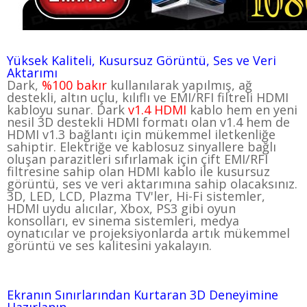
Yüksek Kaliteli, Kusursuz Görüntü, Ses ve Veri
Aktarımı
Dark,
%100 bakır
kullanılarak yapılmış, ağ
destekli, altın uçlu, kılıflı ve EMI/RFI filtreli HDMI
kabloyu sunar. Dark
v1.4 HDMI
kablo hem en yeni
nesil 3D destekli HDMI formatı olan v1.4 hem de
HDMI v1.3 bağlantı için mükemmel iletkenliğe
sahiptir. Elektriğe ve kablosuz sinyallere bağlı
oluşan parazitleri sıfırlamak için çift EMI/RFI
filtresine sahip olan HDMI kablo ile kusursuz
görüntü, ses ve veri aktarımına sahip olacaksınız.
3D, LED, LCD, Plazma TV'ler, Hi-Fi sistemler,
HDMI uydu alıcılar, Xbox, PS3 gibi oyun
konsolları, ev sinema sistemleri, medya
oynatıcılar ve projeksiyonlarda artık mükemmel
görüntü ve ses kalitesini yakalayın.
Ekranın Sınırlarından Kurtaran 3D Deneyimine