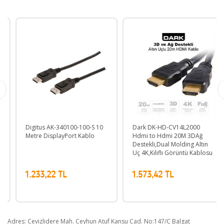
Digitus AK-340100-100-S 10
Dark DK-HD-CV14L2000
Metre DisplayPort Kablo
Hdmi to Hdmi 20M 3DAğ
Destekli,Dual Molding Altın
Uç 4K,Kılıflı Görüntü Kablosu
1.233,22 TL
1.573,42 TL
Adres: Cevizlidere Mah. Ceyhun Atuf Kansu Cad. No:147/C Balgat