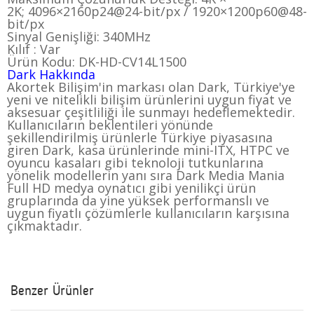
2K
;
4096×2160p24@24-bit/px / 1920×1200p60@48-
bit/px
Sinyal Genişliği:
340MHz
Kılıf :
Var
Ürün Kodu:
DK-HD-CV14L1500
Dark Hakkında
Akortek Bilişim'in markası olan Dark, Türkiye'ye
yeni ve nitelikli bilişim ürünlerini uygun fiyat ve
aksesuar çeşitliliği ile sunmayı hedeflemektedir.
Kullanıcıların beklentileri yönünde
şekillendirilmiş ürünlerle Türkiye piyasasına
giren Dark, kasa ürünlerinde mini-ITX, HTPC ve
oyuncu kasaları gibi teknoloji tutkunlarına
yönelik modellerin yanı sıra Dark Media Mania
Full HD medya oynatıcı gibi yenilikçi ürün
gruplarında da yine yüksek performanslı ve
uygun fiyatlı çözümlerle kullanıcıların karşısına
çıkmaktadır.
Benzer Ürünler