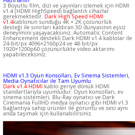
Hazırlanın
3 Boyutlu film, dizi ve yayınları izlemek için HDMI
v1.4 (HDMI HighSpeed) bağlantılı cihazlar
gerekmektedir.
Dark High Speed HDMI
v1.4
kablonun sunduğu 4K × 2K
çözünürlük
desteği
ile sınırları kaldıran 3D dünyasının eşsiz
deneyimini yaşayacaksınız.
Automatic Content
Enhancement destekli
Dark HDMI v1.4 kablolar ile
24-bit/px 4096×2160p24 ve 48-bit/px
1920×1200p60 çözünürlükte video aktarımı
yapabileceksiniz.
HDMI v1.3 Oyun Konsolları, Ev Sinema Sistemleri,
Media Oynatıcılar ile Tam Uyumlu
Dark v1.4 HDMI
kablo geriye dönük HDMI
standartlarıyla uyumludur. Oyun konsolları, ev
sinema sistemleri, Blu-Ray oynatıcı ve Dark
Cinemania FullHD medya oynatıcı gibi HDMI v1.3
bağlantıya sahip ürünler ile görüntü ve sesi aynı
anda taşımak için kullanabilirsiniz.