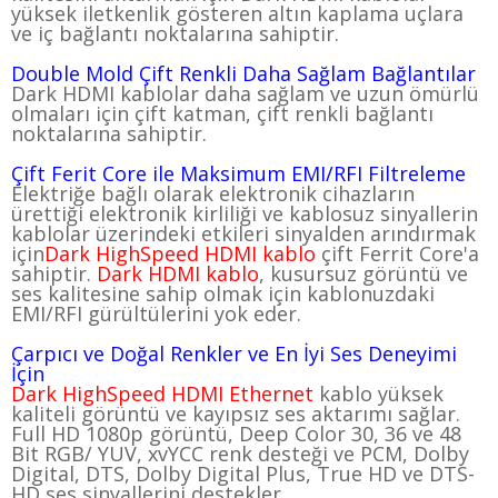
yüksek iletkenlik gösteren altın kaplama uçlara
ve iç bağlantı noktalarına sahiptir.
Double Mold Çift Renkli Daha Sağlam Bağlantılar
Dark HDMI kablolar daha sağlam ve uzun ömürlü
olmaları için çift katman, çift renkli bağlantı
noktalarına sahiptir.
Çift Ferit Core ile Maksimum EMI/RFI Filtreleme
Elektriğe bağlı olarak elektronik cihazların
ürettiği elektronik kirliliği ve kablosuz sinyallerin
kablolar üzerindeki etkileri sinyalden arındırmak
için
Dark HighSpeed HDMI kablo
çift Ferrit Core'a
sahiptir.
Dark HDMI kablo
, kusursuz görüntü ve
ses kalitesine sahip olmak için kablonuzdaki
EMI/RFI gürültülerini yok eder.
Çarpıcı ve Doğal Renkler ve En İyi Ses Deneyimi
İçin
D
ark HighSpeed HDMI Ethernet
kablo yüksek
kaliteli görüntü ve kayıpsız ses aktarımı sağlar.
Full HD 1080p görüntü, Deep Color 30, 36 ve 48
Bit RGB/ YUV, xvYCC renk desteği ve PCM, Dolby
Digital, DTS, Dolby Digital Plus, True HD ve DTS-
HD ses sinyallerini destekler.